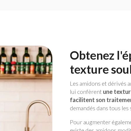
Obtenez l'ép
texture sou
Les amidons et dérivés a
lui confèrent
une textur
facilitent son traiteme
demandés dans tous les s
Pour augmenter également 
existe des amidons modifi