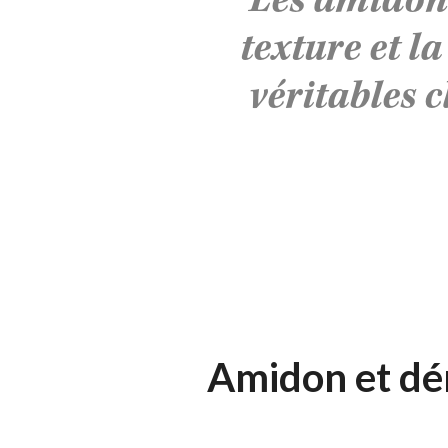
Les amidons 
texture et l
véritables 
Amidon et dé