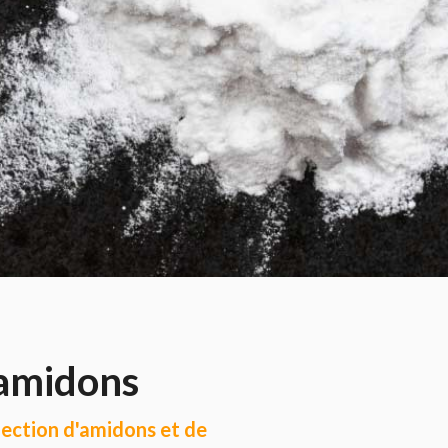
'amidons
lection d'amidons et de