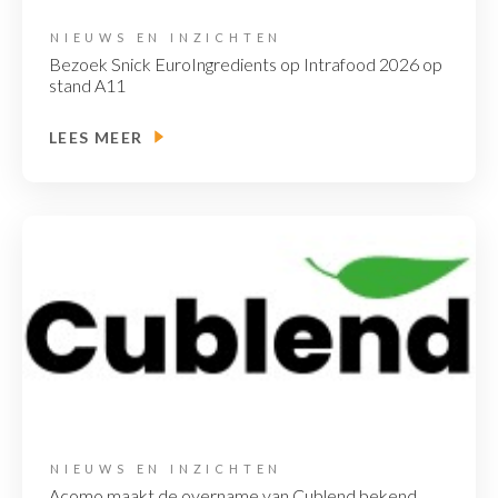
NIEUWS EN INZICHTEN
Bezoek Snick EuroIngredients op Intrafood 2026 op
stand A11
LEES MEER
NIEUWS EN INZICHTEN
Acomo maakt de overname van Cublend bekend