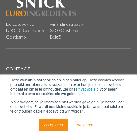
De Leiteweg 13
Amandinestraat 9
B-8020 Ruddervoorde -
8400 Oostende -
Oostkamp
België
CONTACT
Deze website slaat cookies op je computer op. Deze cookies worden
T: +32 (0)50 36 16 85
gebruikt om informatie te verzamelen over hoe je met onze website
E:
info@snick.be
omgaat en om je te onthouden. Zie ons
Privacybeleid
voor meer
informatie over de cookies die we gebruiken.
CONTACTEER ONS
Als je weigert, zal je informatie niet worden gevolgd bij je bezoek aan
deze website. Er wordt een kleine cookie in je browser geplaatst om
te onthouden dat je niet gevolgd wilt worden.
Accepteren
Weigeren
FOLLOW US