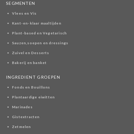
SEGMENTEN
Vlees en Vis
Kant-en-klaar maaltijden
Plant-based en Vegetarisch
Sauzen,soepen en dressings
Zuivel en Desserts
Bakerij en banket
INGREDIENT GROEPEN
Fonds en Bouillons
Plantaardige eiwitten
Marinades
Gistextracten
Zetmelen