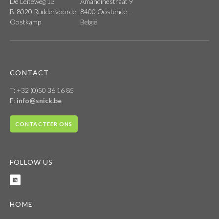
De Leiteweg 13
Amandinestraat 9
B-8020 Ruddervoorde -
8400 Oostende -
Oostkamp
België
CONTACT
T: +32 (0)50 36 16 85
E:
info@snick.be
CONTACTEER ONS
FOLLOW US
HOME