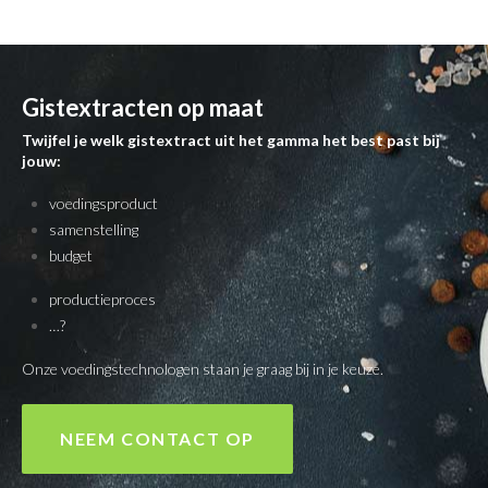
Gistextracten op maat
Twijfel je welk gistextract uit het gamma het best past bij
jouw:
voedingsproduct
samenstelling
budget
productieproces
…?
Onze voedingstechnologen staan je graag bij in je keuze.
NEEM CONTACT OP