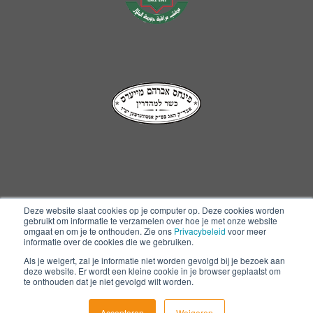
Deze website slaat cookies op je computer op. Deze cookies worden
gebruikt om informatie te verzamelen over hoe je met onze website
Copyright © 2026 Snick Euroingredients
omgaat en om je te onthouden. Zie ons
Privacybeleid
voor meer
informatie over de cookies die we gebruiken.
Als je weigert, zal je informatie niet worden gevolgd bij je bezoek aan
Privacy Policy
Disclaimer
Cookies Policy
deze website. Er wordt een kleine cookie in je browser geplaatst om
Algemene verkoopsvoorwaarden
Whistleblower
te onthouden dat je niet gevolgd wilt worden.
Website Powered by:
leadstreet
Accepteren
Weigeren