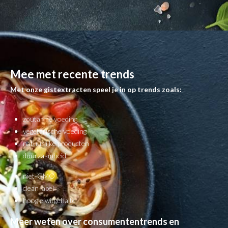
Mee met recente trends
Met onze gistextracten speel je in op trends zoals:
zoutarme voeding
vegetarische voeding
natuurlijke producten
duurzaamheid
niet-GMO
clean label
hoog eiwitgehalte
Meer weten over consumententrends en