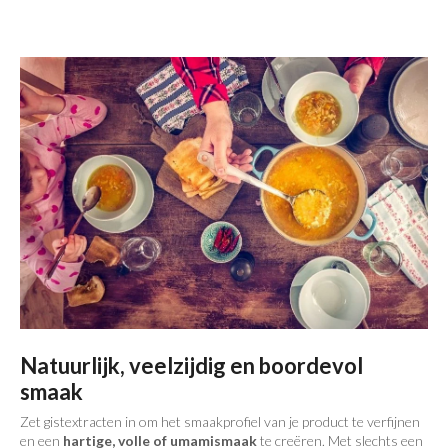
Natuurlijk, veelzijdig en boordevol
smaak
Zet gistextracten in om het smaakprofiel van je product te verfijnen
en een
hartige, volle of umamismaak
te creëren. Met slechts een