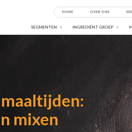
HOME
OVER ONS
NI
SEGMENTEN
INGREDIËNT GROEP
 maaltijden:
en mixen