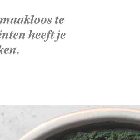
smaakloos te
ënten heeft je
ken.