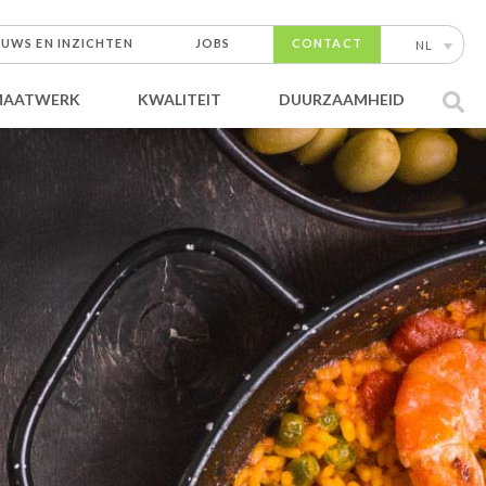
EUWS EN INZICHTEN
JOBS
CONTACT
NL
MAATWERK
KWALITEIT
DUURZAAMHEID