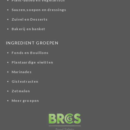
Plant-based en Vegetarisch
Sauzen,soepen en dressings
Zuivel en Desserts
Bakerij en banket
INGREDIENT GROEPEN
Fonds en Bouillons
Plantaardige eiwitten
Marinades
Gistextracten
Zetmelen
Meer groepen