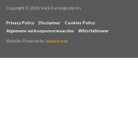
Copyright © 2026 Snick Euroingredients
Privacy Policy
Disclaimer
Cookies Policy
Algemene verkoopsvoorwaarden
Whistleblower
Website Powered by:
leadstreet